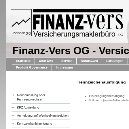
Finanz-Vers OG - Vers
Startseite
Über Uns
Service
BonusCard
Leistungen
Produkt Governance
Impressum
Kennzeichenausfolgung
Neuanmeldung oder
Hinterlegungsbestätigung
Fahrzeugwechsel
Vollmacht (wenn Antragstelle
KFZ Abmeldung
Anmeldung auf Wechselkennzeichen
Kennzeichenhinterlegung